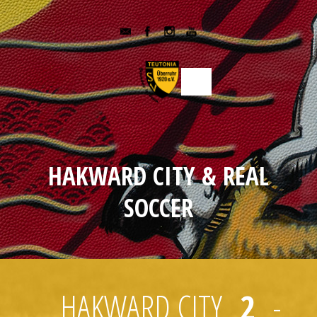
HAKWARD CITY & REAL
SOCCER
HAKWARD CITY
2
-