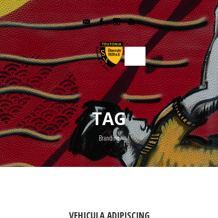
TAG
Branding
VEHICULA ADIPISCING